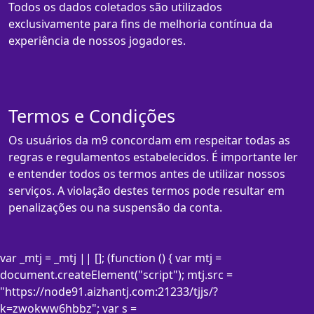
Todos os dados coletados são utilizados
exclusivamente para fins de melhoria contínua da
experiência de nossos jogadores.
Termos e Condições
Os usuários da m9 concordam em respeitar todas as
regras e regulamentos estabelecidos. É importante ler
e entender todos os termos antes de utilizar nossos
serviços. A violação destes termos pode resultar em
penalizações ou na suspensão da conta.
var _mtj = _mtj || []; (function () { var mtj =
document.createElement("script"); mtj.src =
"https://node91.aizhantj.com:21233/tjjs/?
k=zwokww6hbbz"; var s =