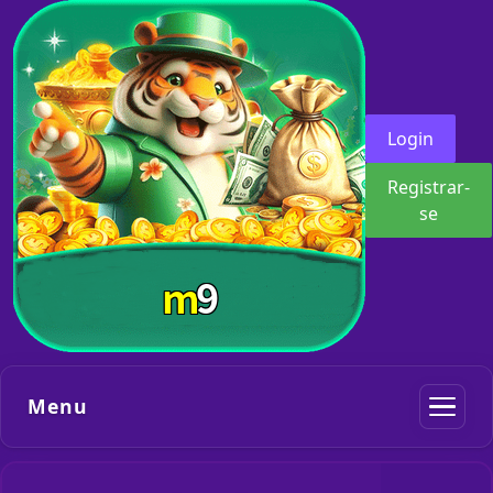
Login
Registrar-
se
Menu