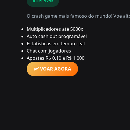
RTP: 97%
O crash game mais famoso do mundo! Voe alto 
Multiplicadores até 5000x
Auto cash out programável
Estatísticas em tempo real
Chat com jogadores
Apostas R$ 0,10 a R$ 1.000
🛩️ VOAR AGORA