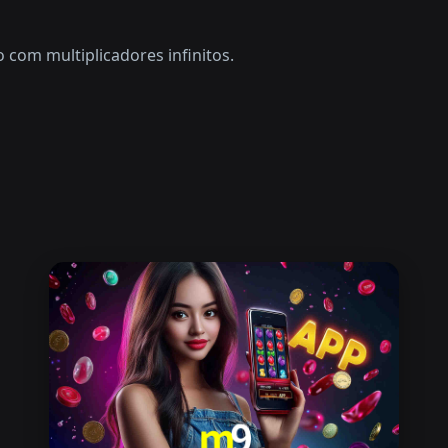
com multiplicadores infinitos.