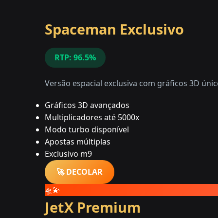
Spaceman Exclusivo
RTP: 96.5%
Versão espacial exclusiva com gráficos 3D únic
Gráficos 3D avançados
Multiplicadores até 5000x
Modo turbo disponível
Apostas múltiplas
Exclusivo m9
🚀 DECOLAR
🛸💫
JetX Premium