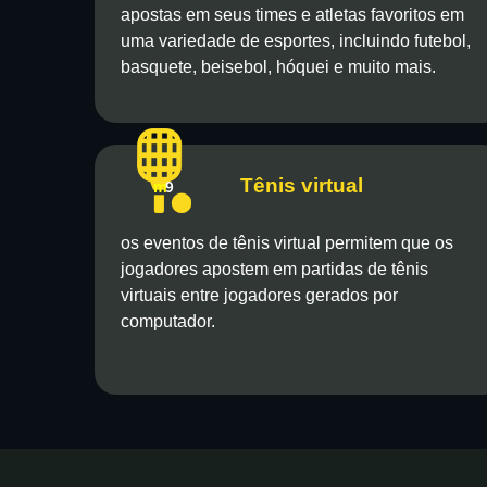
apostas em seus times e atletas favoritos em
uma variedade de esportes, incluindo futebol,
basquete, beisebol, hóquei e muito mais.
Tênis virtual
os eventos de tênis virtual permitem que os
jogadores apostem em partidas de tênis
virtuais entre jogadores gerados por
computador.