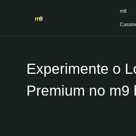
m9
Cassino
Experimente o L
Premium no m9 