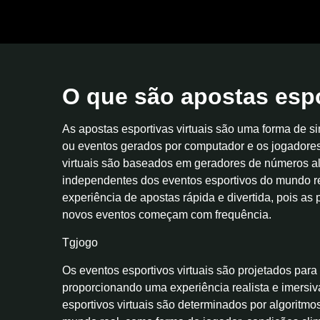
O que são apostas espo
As apostas esportivas virtuais são uma forma de s
ou eventos gerados por computador e os jogadores
virtuais são baseados em geradores de números al
independentes dos eventos esportivos do mundo re
experiência de apostas rápida e divertida, pois a
novos eventos começam com frequência.
Tgjogo
Os eventos esportivos virtuais são projetados para i
proporcionando uma experiência realista e imersiv
esportivos virtuais são determinados por algoritm