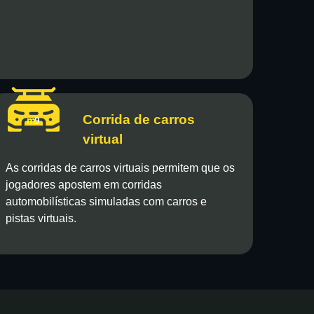
Corrida de carros
virtual
As corridas de carros virtuais permitem que os
jogadores apostem em corridas
automobilísticas simuladas com carros e
pistas virtuais.