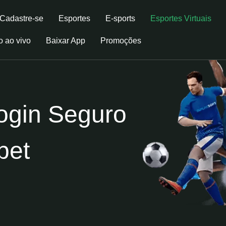
Cadastre-se
Esportes
E-sports
Esportes Virtuais
 ao vivo
Baixar App
Promoções
ogin Seguro
bet