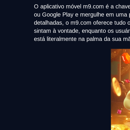
O aplicativo móvel m9.com é a chave
ou Google Play e mergulhe em uma pl
detalhadas, o m9.com oferece tudo o 
sintam à vontade, enquanto os usuár
está literalmente na palma da sua m