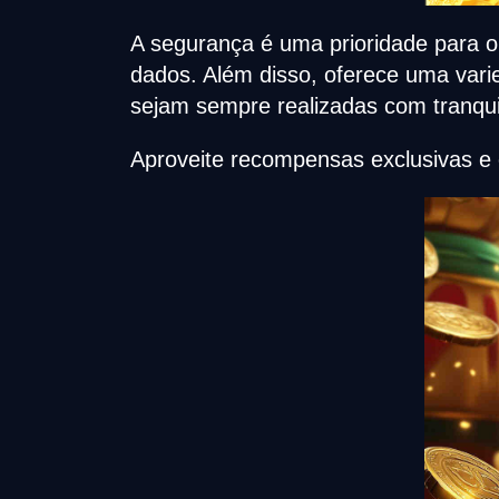
A segurança é uma prioridade para o 
dados. Além disso, oferece uma var
sejam sempre realizadas com tranqui
Aproveite recompensas exclusivas e