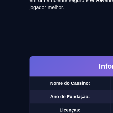
em um ambiente seguro e envolvente.
jogador melhor.
Inf
Nome do Cassino:
Ano de Fundação:
Licenças: