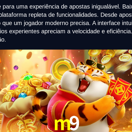
 para uma experiência de apostas inigualável. Bai
ataforma repleta de funcionalidades. Desde aposta
que um jogador moderno precisa. A interface intui
ios experientes apreciam a velocidade e eficiênc
ão.