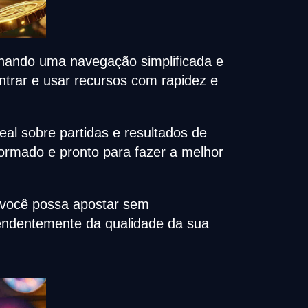
ionando uma navegação simplificada e
ntrar e usar recursos com rapidez e
al sobre partidas e resultados de
formado e pronto para fazer a melhor
 você possa apostar sem
ependentemente da qualidade da sua