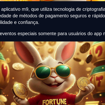
aplicativo m9, que utiliza tecnologia de criptogra
iedade de métodos de pagamento seguros e rápido
lidade e confiança.
 eventos especiais somente para usuários do app 