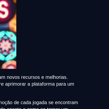
ram novos recursos e melhorias.
re aprimorar a plataforma para um
 emoção de cada jogada se encontram