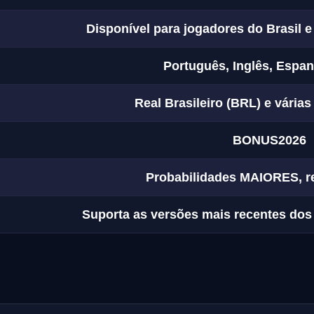
Disponível para jogadores do Brasil e
Português, Inglês, Espan
Real Brasileiro (BRL) e vária
BONUS2026
Probabilidades MAIORES, re
Suporta as versões mais recentes dos