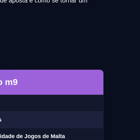
 de aposta e como se tornar um
o m9
s
idade de Jogos de Malta